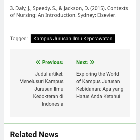
3. Daly, J., Speedy, S., & Jackson, D. (2015). Contexts
of Nursing: An Introduction. Sydney: Elsevier.
Tagged:
Kampus Jurusan Ilmu Keperawatan
Post
Previous:
Next:
navigation
Judul artikel:
Exploring the World
Menelusuri Kampus
of Kampus Jurusan
Jurusan Ilmu
Kebidanan: Apa yang
Kedokteran di
Harus Anda Ketahui
Indonesia
Related News