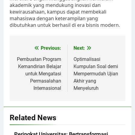
akademik yang mendukung inovasi dan
kewirausahaan, kampus dapat membekali
mahasiswa dengan keterampilan yang
dibutuhkan untuk berhasil di era bisnis modern.
Post
Previous:
Next:
navigation
Pembuatan Program
Optimalisasi
Kemandirian Belajar
Kumpulan Soal demi
untuk Mengatasi
Mempermudah Ujian
Permasalahan
Akhir yang
Internasional
Menyeluruh
Related News
Peringkat Universitas: Bertransformasi