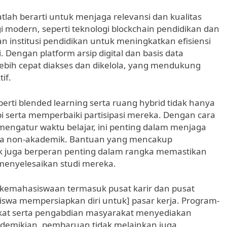
atlah berarti untuk menjaga relevansi dan kualitas
 modern, seperti teknologi blockchain pendidikan dan
nstitusi pendidikan untuk meningkatkan efisiensi
Dengan platform arsip digital dan basis data
ebih cepat diakses dan dikelola, yang mendukung
if.
erti blended learning serta ruang hybrid tidak hanya
 serta memperbaiki partisipasi mereka. Dengan cara
 mengatur waktu belajar, ini penting dalam menjaga
rta non-akademik. Bantuan yang mencakup
k juga berperan penting dalam rangka memastikan
enyelesaikan studi mereka.
n kemahasiswaan termasuk pusat karir dan pusat
wa mempersiapkan diri untuk] pasar kerja. Program-
ikat serta pengabdian masyarakat menyediakan
 demikian, pembaruan tidak melainkan juga