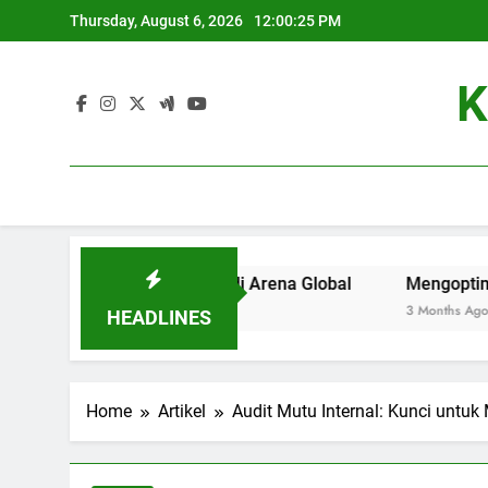
Skip
Thursday, August 6, 2026
12:00:26 PM
to
content
K
ersitas Terbaik di Arena Global
Mengoptimalkan Servis 
3 Months Ago
HEADLINES
Home
Artikel
Audit Mutu Internal: Kunci untu