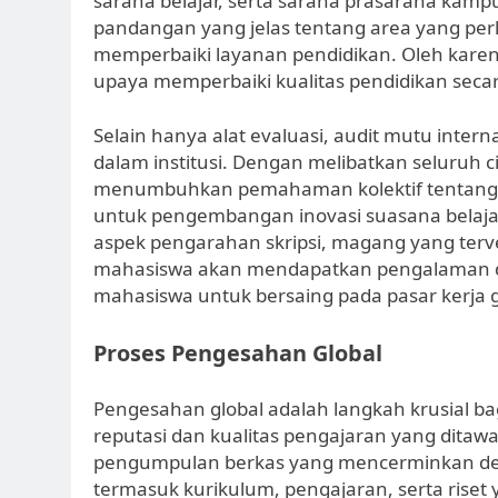
sarana belajar, serta sarana prasarana kampu
pandangan yang jelas tentang area yang perl
memperbaiki layanan pendidikan. Oleh karena
upaya memperbaiki kualitas pendidikan seca
Selain hanya alat evaluasi, audit mutu inte
dalam institusi. Dengan melibatkan seluruh 
menumbuhkan pemahaman kolektif tentang 
untuk pengembangan inovasi suasana belaj
aspek pengarahan skripsi, magang yang terveri
mahasiswa akan mendapatkan pengalaman da
mahasiswa untuk bersaing pada pasar kerja g
Proses Pengesahan Global
Pengesahan global adalah langkah krusial b
reputasi dan kualitas pengajaran yang dita
pengumpulan berkas yang mencerminkan dedik
termasuk kurikulum, pengajaran, serta riset 