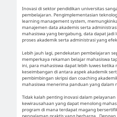
Inovasi di sektor pendidikan universitas sang
pembelajaran. Pengimplementasian teknologi
learning management system, memungkinkan i
manajemen data akademis serta administrasi. 
mahasiswa yang bergabung, data dapat jadi l
proses akademik serta administrasi yang efekt
Lebih jauh lagi, pendekatan pembelajaran sep
memperkaya rekaman belajar mahasiswa tapi
ini, para mahasiswa dapat lebih luwes ketika
keseimbangan di antara aspek akademik se
pembimbingan skripsi dan coaching akademi
mahasiswa menerima panduan yang dalam m
Tidak kalah penting inovasi dalam pelayana
kewirausahaan yang dapat menolong mahasis
program di mana terdapat magang bersertif
pengalaman praktis yang berharga . Dengan