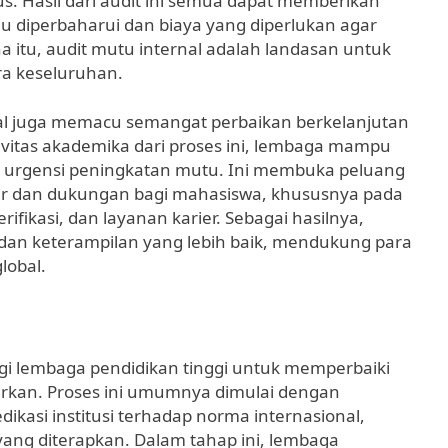
s. Hasil dari audit ini semua dapat memberikan
u diperbaharui dan biaya yang diperlukan agar
 itu, audit mutu internal adalah landasan untuk
ra keseluruhan.
rnal juga memacu semangat perbaikan berkelanjutan
civitas akademika dari proses ini, lembaga mampu
urgensi peningkatan mutu. Ini membuka peluang
ar dan dukungan bagi mahasiswa, khususnya pada
fikasi, dan layanan karier. Sebagai hasilnya,
n keterampilan yang lebih baik, mendukung para
lobal.
agi lembaga pendidikan tinggi untuk memperbaiki
warkan. Proses ini umumnya dimulai dengan
asi institusi terhadap norma internasional,
yang diterapkan. Dalam tahap ini, lembaga