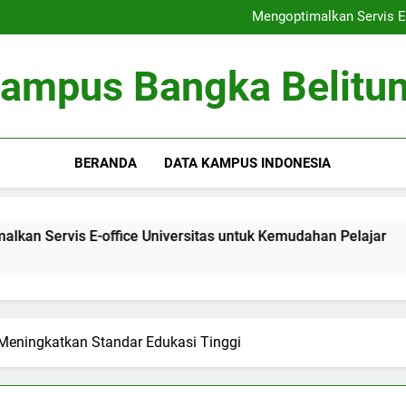
Peringkat Universitas: Bertrans
Mengoptimalkan Servis E-
Optimalisasi Kumpula
Kewirausahaan di Kamp
Peringkat Universitas: Bertrans
ampus Bangka Belitu
Mengoptimalkan Servis E-
Optimalisasi Kumpula
Kewirausahaan di Kamp
BERANDA
DATA KAMPUS INDONESIA
E-office Universitas untuk Kemudahan Pelajar
Optimali
3 Months A
k Meningkatkan Standar Edukasi Tinggi