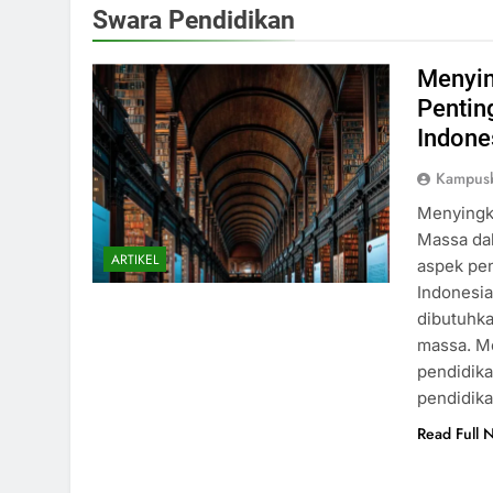
Swara Pendidikan
Menyin
Pentin
Indone
Kampusb
Menyingk
Massa da
ARTIKEL
aspek pe
Indonesia
dibutuhka
massa. Me
pendidika
pendidik
Read Full 