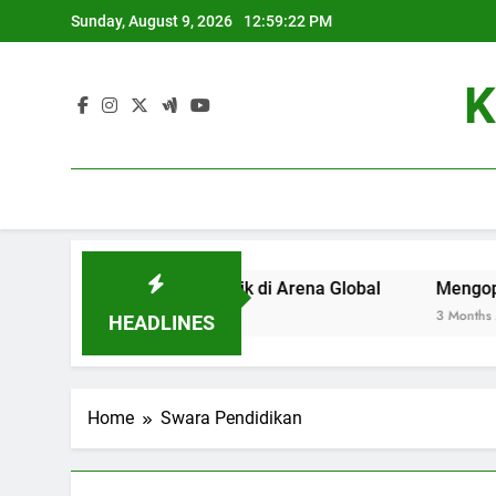
Skip
Sunday, August 9, 2026
12:59:22 PM
to
content
K
adi Universitas Terbaik di Arena Global
Mengoptimalkan 
3 Months Ago
HEADLINES
Home
Swara Pendidikan