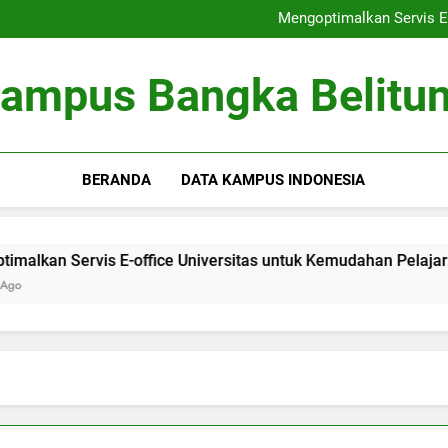
Peringkat Universitas: Bertrans
Mengoptimalkan Servis E-
Optimalisasi Kumpula
Kewirausahaan di Kamp
Peringkat Universitas: Bertrans
ampus Bangka Belitu
Mengoptimalkan Servis E-
Optimalisasi Kumpula
Kewirausahaan di Kamp
BERANDA
DATA KAMPUS INDONESIA
Servis E-office Universitas untuk Kemudahan Pelajar
O
3