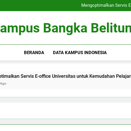
Peringkat Universitas: Bertrans
Mengoptimalkan Servis E-
Optimalisasi Kumpula
Kewirausahaan di Kamp
Peringkat Universitas: Bertrans
ampus Bangka Belitu
Mengoptimalkan Servis E-
Optimalisasi Kumpula
Kewirausahaan di Kamp
BERANDA
DATA KAMPUS INDONESIA
Servis E-office Universitas untuk Kemudahan Pelajar
O
3