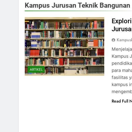
Kampus Jurusan Teknik Bangunan
Explor
Jurusa
Kampusb
Menjelaj
Kampus Ju
pendidika
ARTIKEL
para maha
fasilitas
kampus in
mengemba
Read Full 