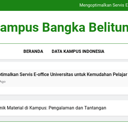
Peringkat Universitas: Bertrans
Mengoptimalkan Servis E-
Optimalisasi Kumpula
Kewirausahaan di Kamp
Peringkat Universitas: Bertrans
ampus Bangka Belitu
Mengoptimalkan Servis E-
Optimalisasi Kumpula
Kewirausahaan di Kamp
BERANDA
DATA KAMPUS INDONESIA
rvis E-office Universitas untuk Kemudahan Pelajar
Opt
3 Mo
nik Material di Kampus: Pengalaman dan Tantangan