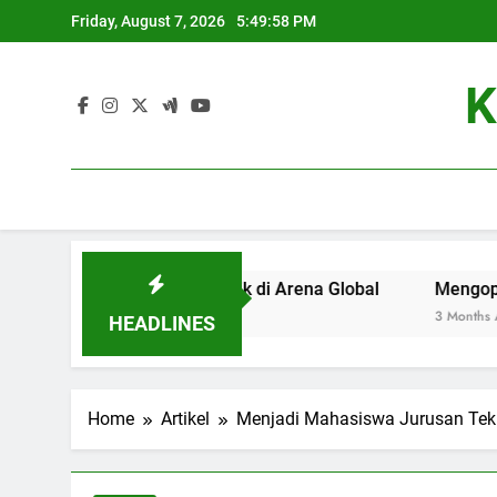
Skip
Friday, August 7, 2026
5:49:58 PM
to
content
K
i Universitas Terbaik di Arena Global
Mengoptimalkan Se
3 Months Ago
HEADLINES
Home
Artikel
Menjadi Mahasiswa Jurusan Tek