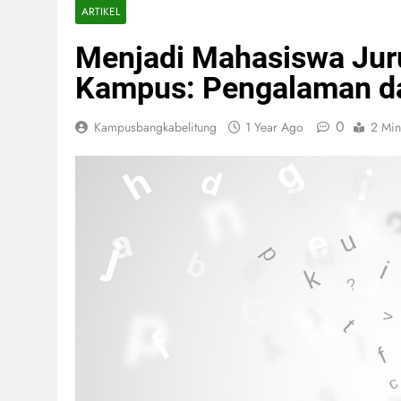
ARTIKEL
Menjadi Mahasiswa Juru
Kampus: Pengalaman d
0
Kampusbangkabelitung
1 Year Ago
2 Min