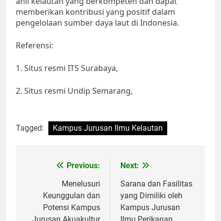
ahli kelautan yang berkompeten dan dapat
memberikan kontribusi yang positif dalam
pengelolaan sumber daya laut di Indonesia.
Referensi:
1. Situs resmi ITS Surabaya,
2. Situs resmi Undip Semarang,
Tagged:
Kampus Jurusan Ilmu Kelautan
Post
Previous:
Next:
navigation
Menelusuri
Sarana dan Fasilitas
Keunggulan dan
yang Dimiliki oleh
Potensi Kampus
Kampus Jurusan
Jurusan Akuakultur
Ilmu Perikanan