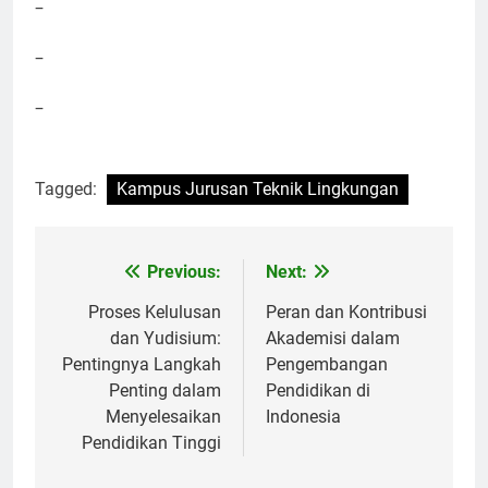
–
–
–
Tagged:
Kampus Jurusan Teknik Lingkungan
Post
Previous:
Next:
navigation
Proses Kelulusan
Peran dan Kontribusi
dan Yudisium:
Akademisi dalam
Pentingnya Langkah
Pengembangan
Penting dalam
Pendidikan di
Menyelesaikan
Indonesia
Pendidikan Tinggi