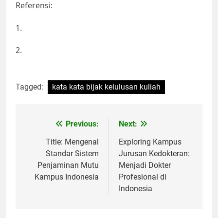
Referensi:
1.
2.
Tagged:
kata kata bijak kelulusan kuliah
Post
Previous:
Next:
navigation
Title: Mengenal
Exploring Kampus
Standar Sistem
Jurusan Kedokteran:
Penjaminan Mutu
Menjadi Dokter
Kampus Indonesia
Profesional di
Indonesia