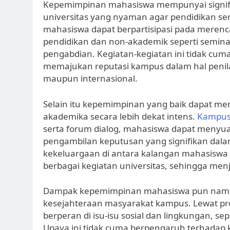
Kepemimpinan mahasiswa mempunyai signifik
universitas yang nyaman agar pendidikan se
mahasiswa dapat berpartisipasi pada mer
pendidikan dan non-akademik seperti seminar
pengabdian. Kegiatan-kegiatan ini tidak c
memajukan reputasi kampus dalam hal penila
maupun internasional.
Selain itu kepemimpinan yang baik dapat mer
akademika secara lebih dekat intens.
Kampus
serta forum dialog, mahasiswa dapat menyuar
pengambilan keputusan yang signifikan dalam
kekeluargaan di antara kalangan mahasiswa
berbagai kegiatan universitas, sehingga menj
Dampak kepemimpinan mahasiswa pun nampak
kesejahteraan masyarakat kampus. Lewat pro
berperan di isu-isu sosial dan lingkungan, 
Upaya ini tidak cuma berpengaruh terhadap ko