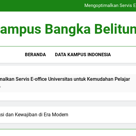
Peringkat Universitas: Bertrans
Mengoptimalkan Servis E-
Optimalisasi Kumpula
Kewirausahaan di Kamp
Peringkat Universitas: Bertrans
ampus Bangka Belitu
Mengoptimalkan Servis E-
Optimalisasi Kumpula
Kewirausahaan di Kamp
BERANDA
DATA KAMPUS INDONESIA
s E-office Universitas untuk Kemudahan Pelajar
Optima
3 Months
i dan Kewajiban di Era Modern