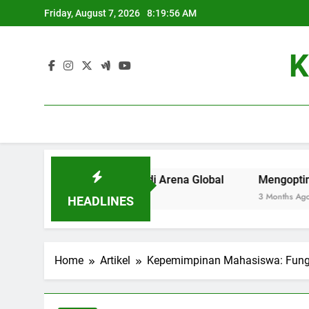
Skip
Friday, August 7, 2026
8:19:57 AM
to
content
K
niversitas Terbaik di Arena Global
Mengoptimalkan Servi
3 Months Ago
HEADLINES
Home
Artikel
Kepemimpinan Mahasiswa: Fungs