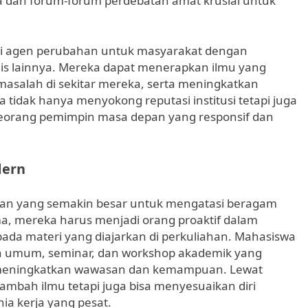
a dan forum-forum perdebatan amat krusial untuk
gai agen perubahan untuk masyarakat dengan
is lainnya. Mereka dapat menerapkan ilmu yang
masalah di sekitar mereka, serta meningkatkan
wa tidak hanya menyokong reputasi institusi tetapi juga
eorang pemimpin masa depan yang responsif dan
dern
ban yang semakin besar untuk mengatasi beragam
ma, mereka harus menjadi orang proaktif dalam
pada materi yang diajarkan di perkuliahan. Mahasiswa
iah umum, seminar, dan workshop akademik yang
 meningkatkan wawasan dan kemampuan. Lewat
ambah ilmu tetapi juga bisa menyesuaikan diri
a kerja yang pesat.