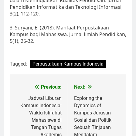
dalam Meningkatkan Kualitas Pendidikan. Jurnal
Pendidikan Informatika dan Teknologi Informasi,
3(2), 112-120.
3. Suryani, E. (2018). Manfaat Perpustakaan
Kampus bagi Mahasiswa. Jurnal Ilmiah Pendidikan,
5(1), 25-32.
Tagged:
Perpustakaan Kampus Indonesia
Post
Previous:
Next:
navigation
Jadwal Liburan
Exploring the
Kampus Indonesia:
Dynamics of
Waktu Istirahat
Kampus Jurusan
Mahasiswa di
Sosial dan Politik:
Tengah Tugas
Sebuah Tinjauan
Akademis
Mendalam