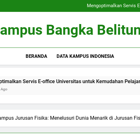
Peringkat Universitas: Bertrans
Mengoptimalkan Servis E-
Optimalisasi Kumpula
Kewirausahaan di Kamp
Peringkat Universitas: Bertrans
ampus Bangka Belitu
Mengoptimalkan Servis E-
Optimalisasi Kumpula
Kewirausahaan di Kamp
BERANDA
DATA KAMPUS INDONESIA
ervis E-office Universitas untuk Kemudahan Pelajar
Op
3 M
Kampus Jurusan Fisika: Menelusuri Dunia Menarik di Jurusan Fi