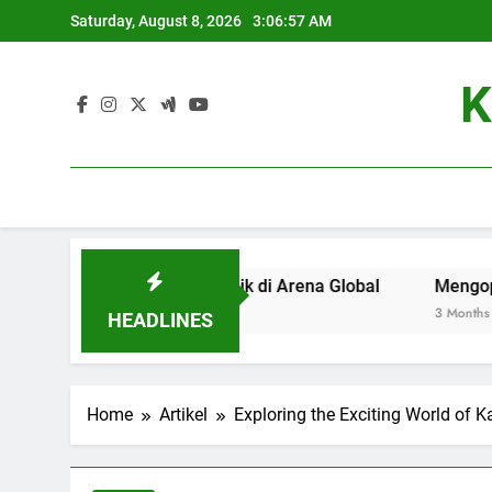
Skip
Saturday, August 8, 2026
3:06:57 AM
to
content
K
di Universitas Terbaik di Arena Global
Mengoptimalkan S
3 Months Ago
HEADLINES
Home
Artikel
Exploring the Exciting World of 