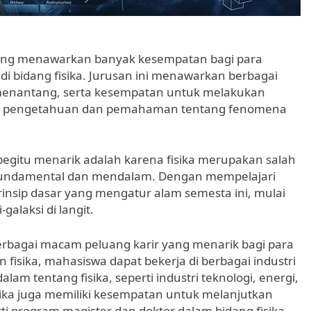
ang menawarkan banyak kesempatan bagi para
i bidang fisika. Jurusan ini menawarkan berbagai
menantang, serta kesempatan untuk melakukan
as pengetahuan dan pemahaman tentang fenomena
begitu menarik adalah karena fisika merupakan salah
 fundamental dan mendalam. Dengan mempelajari
insip dasar yang mengatur alam semesta ini, mulai
galaksi di langit.
berbagai macam peluang karir yang menarik bagi para
 fisika, mahasiswa dapat bekerja di berbagai industri
entang fisika, seperti industri teknologi, energi,
isika juga memiliki kesempatan untuk melanjutkan
rti program magister dan doktor dalam bidang fisika