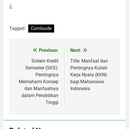
2.
Tagged:
Cumlaude
Post
Previous:
Next:
navigation
Sistem Kredit
Title: Manfaat dan
Semester (SKS):
Pentingnya Kuliah
Pentingnya
Kerja Nyata (KKN)
Memahami Konsep
bagi Mahasiswa
dan Manfaatnya
Indonesia
dalam Pendidikan
Tinggi