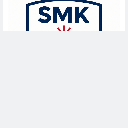
Newsmatic - News WordPress Theme 2026. Powered By
.
BlazeThemes