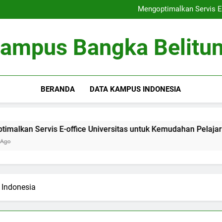
Peringkat Universitas: Bertrans
Mengoptimalkan Servis E-
Optimalisasi Kumpula
Kewirausahaan di Kamp
Peringkat Universitas: Bertrans
ampus Bangka Belitu
Mengoptimalkan Servis E-
Optimalisasi Kumpula
Kewirausahaan di Kamp
BERANDA
DATA KAMPUS INDONESIA
 Servis E-office Universitas untuk Kemudahan Pelajar
 Indonesia