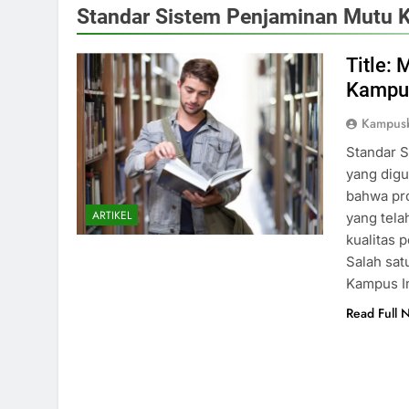
Standar Sistem Penjaminan Mutu 
Title:
Kampus
Kampusb
Standar 
yang digu
bahwa pr
ARTIKEL
yang tela
kualitas 
Salah sat
Kampus I
Read Full 