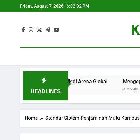
Skip
Friday, August 7, 2026
6:02:32 PM
to
content
K
jadi Universitas Terbaik di Arena Global
Mengoptimalkan
3 Months Ago
HEADLINES
Home
Standar Sistem Penjaminan Mutu Kampus