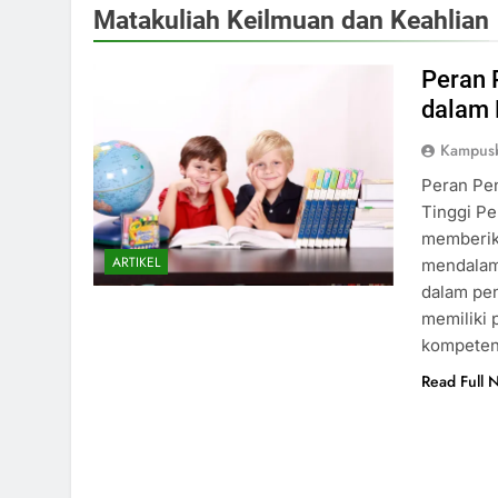
Matakuliah Keilmuan dan Keahlian
Peran 
dalam 
Kampusb
Peran Pen
Tinggi Pe
memberik
ARTIKEL
mendalam 
dalam pen
memiliki
kompeten
Read Full 