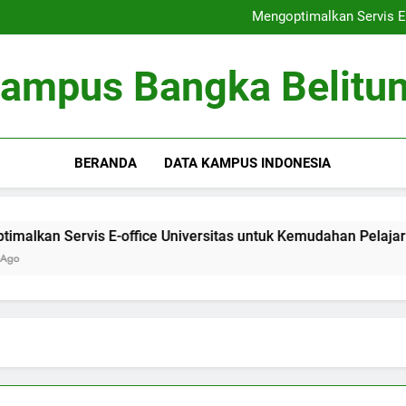
Peringkat Universitas: Bertrans
Mengoptimalkan Servis E-
Optimalisasi Kumpula
Kewirausahaan di Kamp
Peringkat Universitas: Bertrans
ampus Bangka Belitu
Mengoptimalkan Servis E-
Optimalisasi Kumpula
Kewirausahaan di Kamp
BERANDA
DATA KAMPUS INDONESIA
Servis E-office Universitas untuk Kemudahan Pelajar
O
3