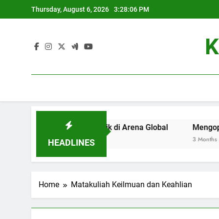
Skip
Thursday, August 6, 2026
3:28:06 PM
to
content
K
adi Universitas Terbaik di Arena Global
Mengoptimalkan 
3 Months Ago
HEADLINES
Home
Matakuliah Keilmuan dan Keahlian