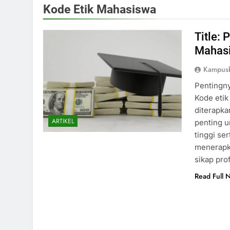
Kode Etik Mahasiswa
Title:
Mahasi
Kampusb
Pentingn
Kode eti
diterapka
ARTIKEL
penting u
tinggi se
menerapk
sikap prof
Read Full 