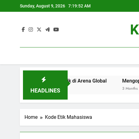
Skip
Sunday, August 9, 2026
7:19:52 AM
to
content
K
adi Universitas Terbaik di Arena Global
Mengoptimalkan 
3 Months Ago
HEADLINES
Home
Kode Etik Mahasiswa