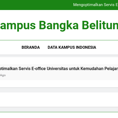
Peringkat Universitas: Bertrans
Mengoptimalkan Servis E-
Optimalisasi Kumpula
Kewirausahaan di Kamp
Peringkat Universitas: Bertrans
ampus Bangka Belitu
Mengoptimalkan Servis E-
Optimalisasi Kumpula
Kewirausahaan di Kamp
BERANDA
DATA KAMPUS INDONESIA
Servis E-office Universitas untuk Kemudahan Pelajar
O
3