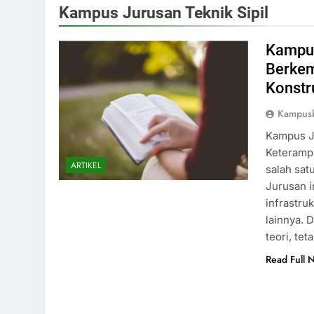
Kampus Jurusan Teknik Sipil
Kampus
Berkem
Konstr
Kampusb
Kampus J
Keterampi
ARTIKEL
salah sat
Jurusan i
infrastru
lainnya. 
teori, te
Read Full 