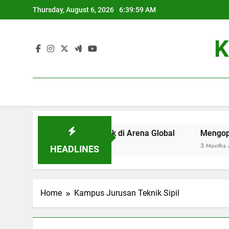
Skip
Thursday, August 6, 2026
6:39:59 AM
to
content
K
adi Universitas Terbaik di Arena Global
Mengoptimalkan 
3 Months Ago
HEADLINES
Home
Kampus Jurusan Teknik Sipil