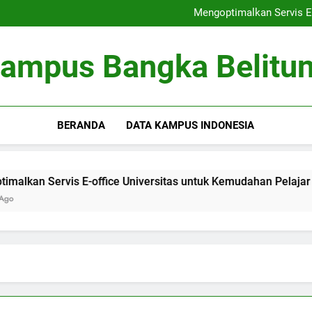
Peringkat Universitas: Bertrans
Mengoptimalkan Servis E-
Optimalisasi Kumpula
Kewirausahaan di Kamp
Peringkat Universitas: Bertrans
ampus Bangka Belitu
Mengoptimalkan Servis E-
Optimalisasi Kumpula
Kewirausahaan di Kamp
BERANDA
DATA KAMPUS INDONESIA
Servis E-office Universitas untuk Kemudahan Pelajar
O
3 