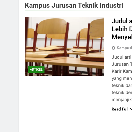
Kampus Jurusan Teknik Industri
Judul 
Lebih 
Menyel
Kampusb
Judul art
Jurusan T
ARTIKEL
Karir Kam
yang mena
teknik da
teknik d
menjanji
Read Full 