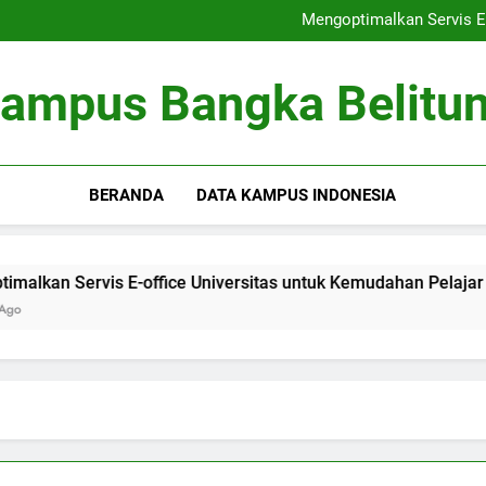
Peringkat Universitas: Bertrans
Mengoptimalkan Servis E-
Optimalisasi Kumpula
Kewirausahaan di Kamp
Peringkat Universitas: Bertrans
ampus Bangka Belitu
Mengoptimalkan Servis E-
Optimalisasi Kumpula
Kewirausahaan di Kamp
BERANDA
DATA KAMPUS INDONESIA
n Servis E-office Universitas untuk Kemudahan Pelajar