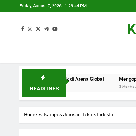
Skip
Friday, August 7, 2026
1:29:44 PM
to
content
K
njadi Universitas Terbaik di Arena Global
Mengoptimalka
3 Months Ago
HEADLINES
Home
Kampus Jurusan Teknik Industri