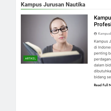
Kampus Jurusan Nautika
Kampus
Profes
Kampusb
Kampus J
di Indone
penting b
ARTIKEL
perdagang
dalam bid
dibutuhka
bidang se
Read Full 