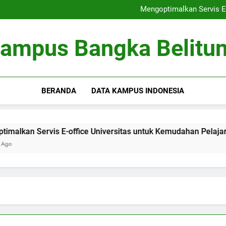
Peringkat Universitas: Bertrans
Mengoptimalkan Servis E-
Optimalisasi Kumpula
Kewirausahaan di Kamp
Peringkat Universitas: Bertrans
ampus Bangka Belitu
Mengoptimalkan Servis E-
Optimalisasi Kumpula
Kewirausahaan di Kamp
BERANDA
DATA KAMPUS INDONESIA
Servis E-office Universitas untuk Kemudahan Pelajar
O
3