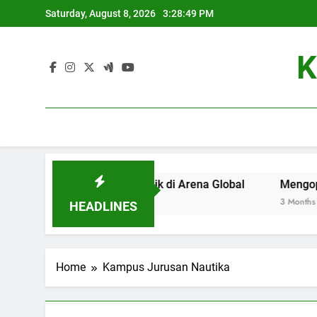
Skip
Saturday, August 8, 2026
3:28:49 PM
to
content
K
adi Universitas Terbaik di Arena Global
Mengoptimalkan 
3 Months Ago
HEADLINES
Home
Kampus Jurusan Nautika