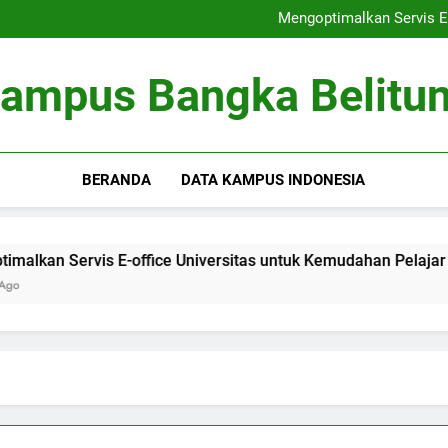
Peringkat Universitas: Bertrans
Mengoptimalkan Servis E-
Optimalisasi Kumpula
Kewirausahaan di Kamp
Peringkat Universitas: Bertrans
ampus Bangka Belitu
Mengoptimalkan Servis E-
Optimalisasi Kumpula
Kewirausahaan di Kamp
BERANDA
DATA KAMPUS INDONESIA
n Servis E-office Universitas untuk Kemudahan Pelajar