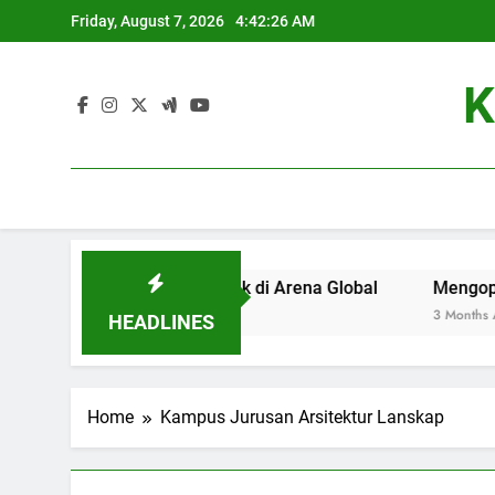
Skip
Friday, August 7, 2026
4:42:26 AM
to
content
K
njadi Universitas Terbaik di Arena Global
Mengoptimalka
3 Months Ago
HEADLINES
Home
Kampus Jurusan Arsitektur Lanskap