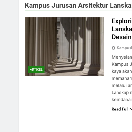
Kampus Jurusan Arsitektur Lanska
Explor
Lanska
Desain
Kampusb
Menyelami
Kampus J
ARTIKEL
kaya akan
memahami
melalui a
Lanskap m
keindahan
Read Full 