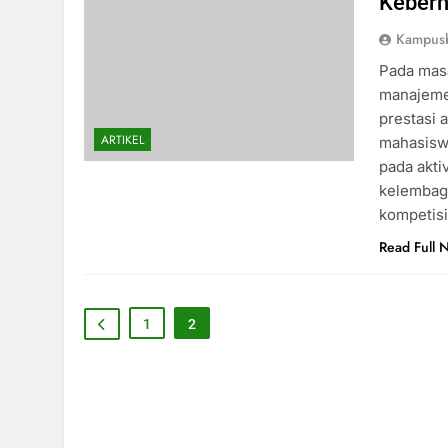
Keberh
Kampusb
Pada masa
manajeme
prestasi 
ARTIKEL
mahasisw
pada akti
kelembaga
kompetisi
Read Full 
1
2