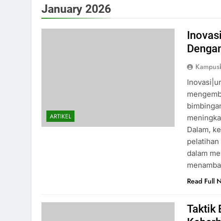
January 2026
Inovas
Dengan
Kampusb
Inovasi|u
mengemba
bimbingan
ARTIKEL
meningka
Dalam, ke
pelatihan
dalam me
menambah
Read Full 
Taktik