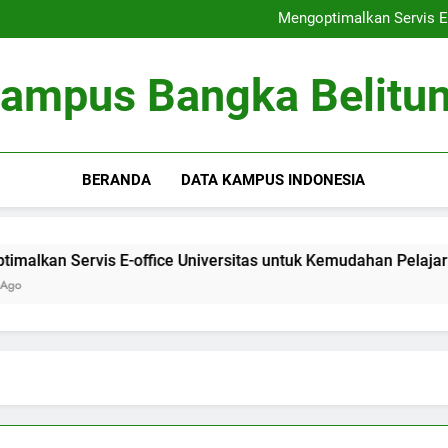
Peringkat Universitas: Bertrans
Mengoptimalkan Servis E-
Optimalisasi Kumpula
Kewirausahaan di Kamp
Peringkat Universitas: Bertrans
ampus Bangka Belitu
Mengoptimalkan Servis E-
Optimalisasi Kumpula
Kewirausahaan di Kamp
BERANDA
DATA KAMPUS INDONESIA
Servis E-office Universitas untuk Kemudahan Pelajar
O
3