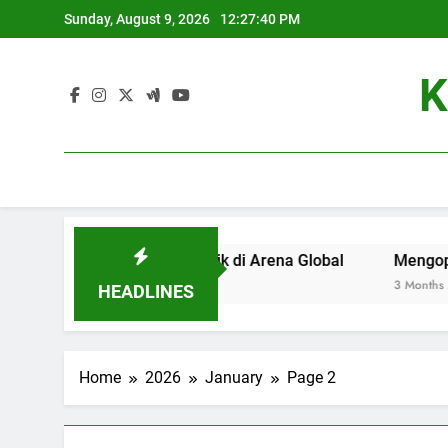
Skip
Sunday, August 9, 2026
12:27:40 PM
to
content
K
adi Universitas Terbaik di Arena Global
Mengoptimalkan 
3 Months Ago
HEADLINES
Home
2026
January
Page 2